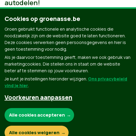
autodelen!
Cookies op groenasse.be
Groen gebruikt functionele en analytische cookies die
noodzakelijk zijn om de website goed te laten functioneren.
Deze cookies verwerken geen persoonsgegevens en hier is
geen toestemming voor nodig.
Als je daarvoor toestemming geeft, maken we ook gebruik van
marketingcookies. Die stellen ons in staat om de website
beter af te stemmen op jouw voorkeuren.
Je kunt je instellingen hieronder wijzigen.
Ons privacybeleid
vind je hier
.
Voorkeuren aanpassen
Groen.be
Noodzakelijke cookies:
Alle cookies accepteren
Contact
Privacybeleid
Functionele en analytische cookies:
Alle cookies weigeren