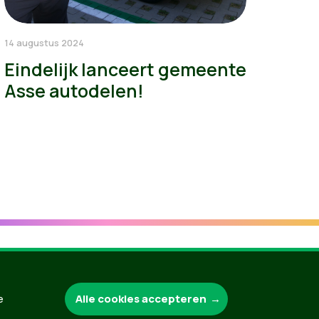
14 augustus 2024
Eindelijk lanceert gemeente
Asse autodelen!
Groen.be
Alle cookies accepteren
e