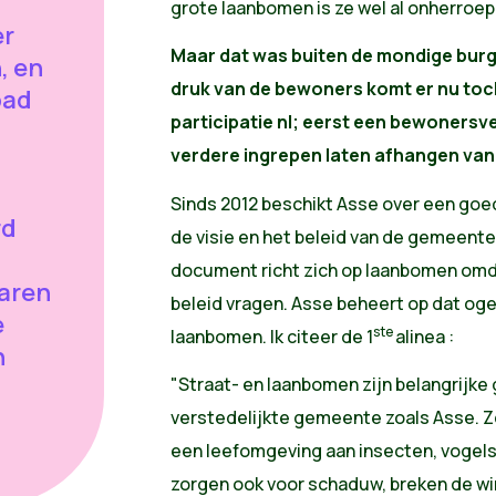
grote laanbomen is ze wel al onherroepe
er
Maar dat was buiten de mondige bur
, en
druk van de bewoners komt er nu toc
pad
participatie nl; eerst een bewonersv
verdere ingrepen laten afhangen van 
Sinds 2012 beschikt Asse over een go
rd
de visie en het beleid van de gemeente
document richt zich op laanbomen omda
jaren
beleid vragen. Asse beheert op dat og
e
ste
laanbomen. Ik citeer de 1
alinea :
n
"Straat- en laanbomen zijn belangrijk
verstedelijkte gemeente zoals Asse. Z
een leefomgeving aan insecten, vogel
zorgen ook voor schaduw, breken de wi