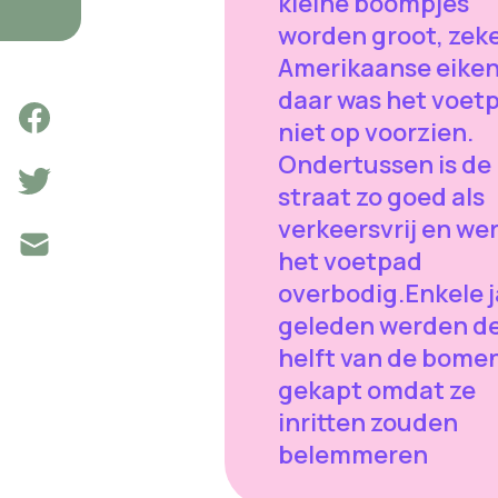
kleine boompjes
worden groot, zek
Amerikaanse eiken
daar was het voet
niet op voorzien.
Ondertussen is de
straat zo goed als
verkeersvrij en we
het voetpad
overbodig.Enkele 
geleden werden d
helft van de bome
gekapt omdat ze
inritten zouden
belemmeren