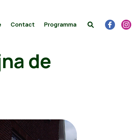
e
Contact
Programma
jna de