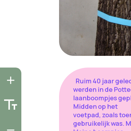
Ruim 40 jaar gele
werden in de Potte
laanboompjes gepl
Midden op het
voetpad, zoals toe
gebruikelijk was. 