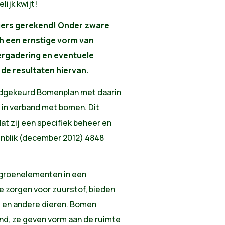
lijk kwijt!
gers gerekend! Onder zware
h een ernstige vorm van
ergadering en eventuele
de resultaten hiervan.
edgekeurd Bomenplan met daarin
 in verband met bomen. Dit
t zij een specifiek beheer en
enblik (december 2012) 4848
e groenelementen in een
e zorgen voor zuurstof, bieden
s en andere dieren. Bomen
nd, ze geven vorm aan de ruimte