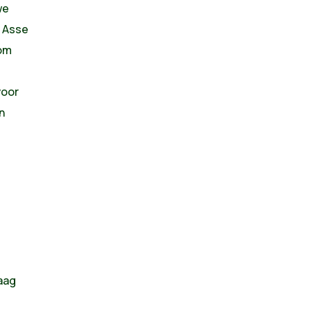
we
n Asse
kom
voor
n
raag