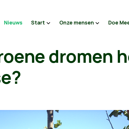
Nieuws
Start
Onze mensen
Doe Me
oene dromen he
se?