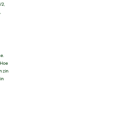
/2,
,
se.
? Hoe
n zin
in