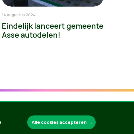
14 augustus 2024
Eindelijk lanceert gemeente
Asse autodelen!
Groen.be
Alle cookies accepteren
e