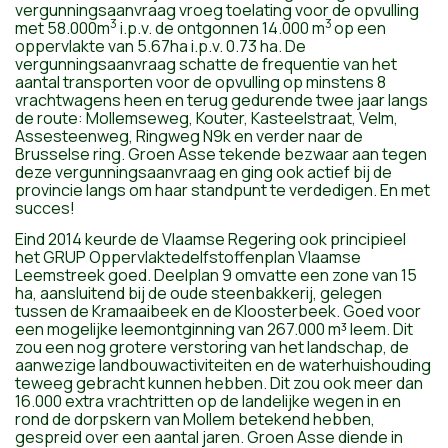
vergunningsaanvraag vroeg toelating voor de opvulling
3
3
met 58.000m
i.p.v. de ontgonnen 14.000 m
op een
oppervlakte van 5.67ha i.p.v. 0.73 ha. De
vergunningsaanvraag schatte de frequentie van het
aantal transporten voor de opvulling op minstens 8
vrachtwagens heen en terug gedurende twee jaar langs
de route: Mollemseweg, Kouter, Kasteelstraat, Velm,
Assesteenweg, Ringweg N9k en verder naar de
Brusselse ring. Groen Asse tekende bezwaar aan tegen
deze vergunningsaanvraag en ging ook actief bij de
provincie langs om haar standpunt te verdedigen. En met
succes!
Eind 2014 keurde de Vlaamse Regering ook principieel
het GRUP Oppervlaktedelfstoffenplan Vlaamse
Leemstreek goed. Deelplan 9 omvatte een zone van 15
ha, aansluitend bij de oude steenbakkerij, gelegen
tussen de Kramaaibeek en de Kloosterbeek. Goed voor
een mogelijke leemontginning van 267.000 m³ leem. Dit
zou een nog grotere verstoring van het landschap, de
aanwezige landbouwactiviteiten en de waterhuishouding
teweeg gebracht kunnen hebben. Dit zou ook meer dan
16.000 extra vrachtritten op de landelijke wegen in en
rond de dorpskern van Mollem betekend hebben,
gespreid over een aantal jaren. Groen Asse diende in