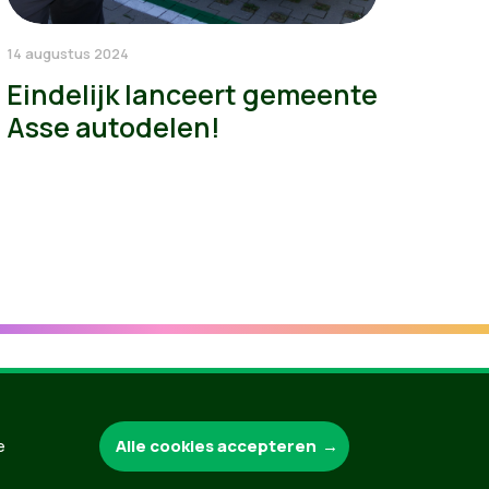
14 augustus 2024
Eindelijk lanceert gemeente
Asse autodelen!
Groen.be
Alle cookies accepteren
e