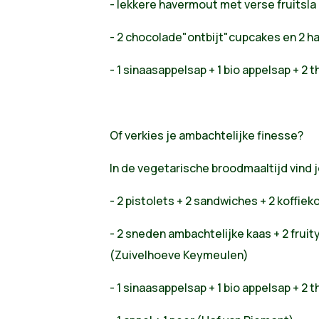
- lekkere havermout met verse fruitsla
- 2 chocolade"ontbijt"cupcakes en 2 
- 1 sinaasappelsap + 1 bio appelsap + 2
Of verkies je ambachtelijke finesse?
In de vegetarische broodmaaltijd vind j
- 2 pistolets + 2 sandwiches + 2 koffiek
- 2 sneden ambachtelijke kaas + 2 frui
(Zuivelhoeve Keymeulen)
- 1 sinaasappelsap + 1 bio appelsap + 2