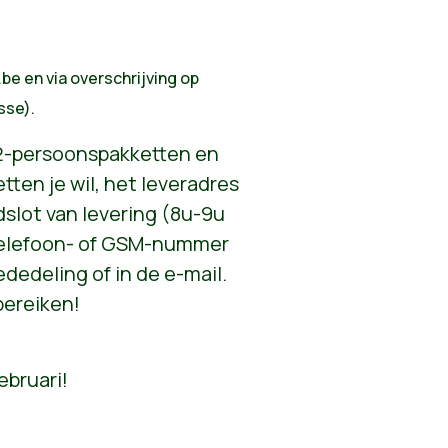
.be
en via overschrijving op
sse).
2-persoonspakketten en
ten je wil, het leveradres
dslot van levering (8u-9u
telefoon- of GSM-nummer
dedeling of in de e-mail.
 bereiken!
ebruari!