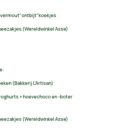
havermout"ontbijt"koekjes
 theezakjes (Wereldwinkel Asse)
e:
oeken (Bakkerij L'Artisan)
tyoghurts + hoevechoco en -boter
 theezakjes (Wereldwinkel Asse)