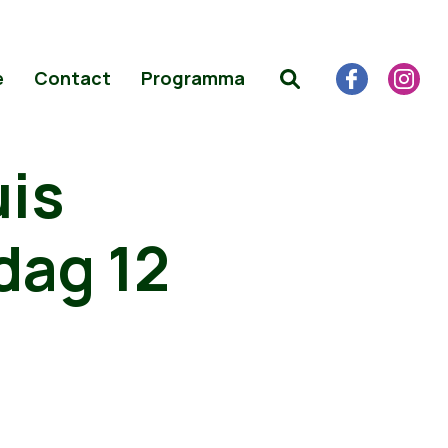
e
Contact
Programma
uis
dag 12