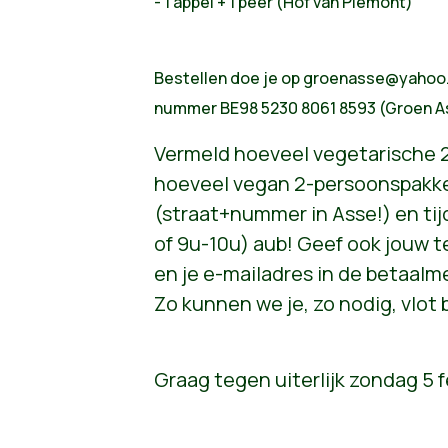
- 1 appel + 1 peer (Hof van Piemont)
Bestellen doe je op
groenasse@yahoo
nummer BE98 5230 8061 8593 (Groen A
Vermeld hoeveel vegetarische 
hoeveel vegan 2-persoonspakket
(
straat+nummer in Asse!) en tij
of 9u-10u)
aub! Geef ook jouw 
en je e-mailadres in de betaalme
Zo kunnen we je, zo nodig, vlot
Graag tegen uiterlijk zondag 5 f